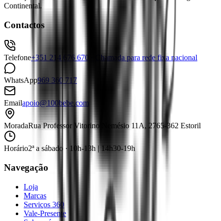
Continental.
Contactos
Telefone
+351 214 676 670 · Chamada para rede fixa nacional
WhatsApp
969 360 717
Email
apoio@100bebe.com
Morada
Rua Professor Vitorino Nemésio 11A, 2765-362 Estoril
Horário
2ª a sábado · 10h-13h | 14h30-19h
Navegação
Loja
Marcas
Serviços 360
Vale-Presente