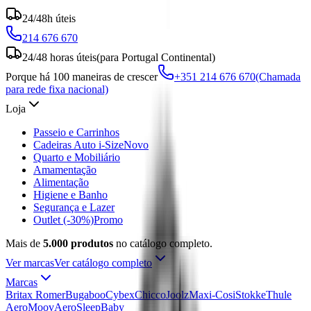
24/48h úteis
214 676 670
24/48 horas úteis
(para Portugal Continental)
Porque há 100 maneiras de crescer
+351 214 676 670
(Chamada
para rede fixa nacional)
Loja
Passeio e Carrinhos
Cadeiras Auto i-Size
Novo
Quarto e Mobiliário
Amamentação
Alimentação
Higiene e Banho
Segurança e Lazer
Outlet (-30%)
Promo
Mais de
5.000 produtos
no catálogo completo.
Ver marcas
Ver catálogo completo
Marcas
Britax Romer
Bugaboo
Cybex
Chicco
Joolz
Maxi-Cosi
Stokke
Thule
AeroMoov
AeroSleep
Baby