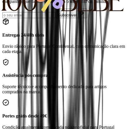
campanhas que façam sentido para o momento da família.
Subscrever
Entregas 24/48h úteis
Envio rápido para Portugal Continental, com comunicação clara em
cada etapa.
Assistência pós-compra
Suporte técnico e acompanhamento dedicado para artigos
comprados na marca.
Portes grátis desde 49€
Condição atualmente comunicada no site oficial para Portugal