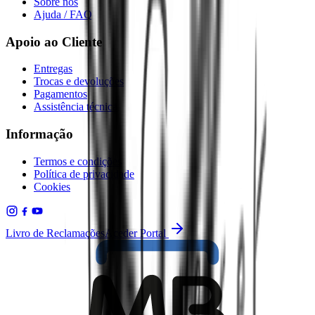
Sobre nós
Ajuda / FAQ
Apoio ao Cliente
Entregas
Trocas e devoluções
Pagamentos
Assistência técnica
Informação
Termos e condições
Política de privacidade
Cookies
Livro de Reclamações
Aceder Portal