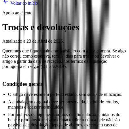
Voltar ao início
Apoio ao cliente
Trocas e devoluções
Atualizado a 23 de Abril de 2026.
Queremos que fique totalmente satisfeito com a sua compra. Se algo
não correu como esperava, tem 14 dias para trocar ou devolver o
artigo a partir da data de receção, nos termos da legislação
portuguesa em vigor (DL 24/2014).
Condições gerais
O artigo deve estar em perfeito estado, sem sinais de utilização.
A embalagem original deve ser preservada, incluindo rótulos,
manuais e acessórios incluídos.
Por motivos de higiene, produtos de alimentação, cuidados do
bebé e produtos têxteis em contacto direto com a pele não são
passíveis de devolução depois de abertos, exceto em caso de