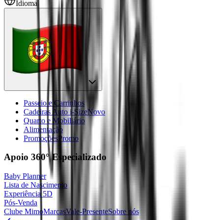
Idioma
Passeio e Carrinhos
Cadeiras Auto i-Size
Novo
Quarto e Mobiliário
Alimentação
Promoções
Promo
Apoio 360°
Especializado
Baby Planner
Lista de Nascimento
Experiência 5D
Pós-Venda
Clube Mimo
Marcas
Vale-Presente
Sobre nós