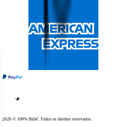
W
V
E
D
H
O
O
Y
P
B
E
E
P
*
*
R
D
*
L
E
2026 © 100% Bebé. Todos os direitos reservados.