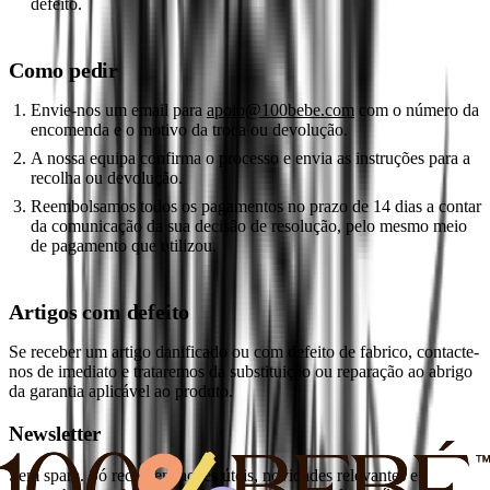
defeito.
Como pedir
Envie-nos um email para
apoio@100bebe.com
com o número da
encomenda e o motivo da troca ou devolução.
A nossa equipa confirma o processo e envia as instruções para a
recolha ou devolução.
Reembolsamos todos os pagamentos no prazo de 14 dias a contar
da comunicação da sua decisão de resolução, pelo mesmo meio
de pagamento que utilizou.
Artigos com defeito
Se receber um artigo danificado ou com defeito de fabrico, contacte-
nos de imediato e trataremos da substituição ou reparação ao abrigo
da garantia aplicável ao produto.
Newsletter
Sem spam. Só recomendações úteis, novidades relevantes e