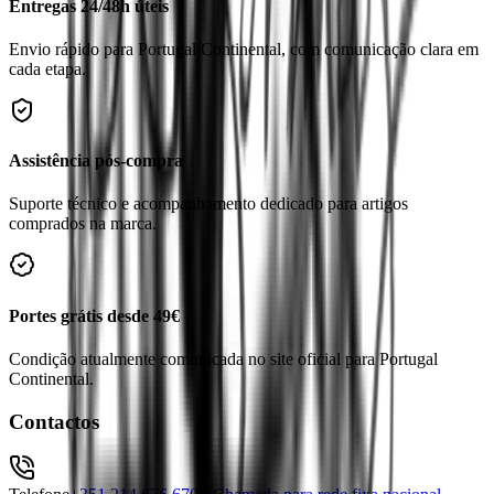
Entregas 24/48h úteis
Envio rápido para Portugal Continental, com comunicação clara em
cada etapa.
Assistência pós-compra
Suporte técnico e acompanhamento dedicado para artigos
comprados na marca.
Portes grátis desde 49€
Condição atualmente comunicada no site oficial para Portugal
Continental.
Contactos