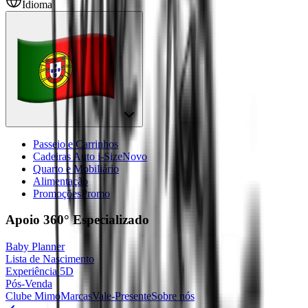
Idioma
Passeio e Carrinhos
Cadeiras Auto i-Size
Novo
Quarto e Mobiliário
Alimentação
Promoções
Promo
Apoio 360°
Especializado
Baby Planner
Lista de Nascimento
Experiência 5D
Pós-Venda
Clube Mimo
Marcas
Vale-Presente
Sobre nós