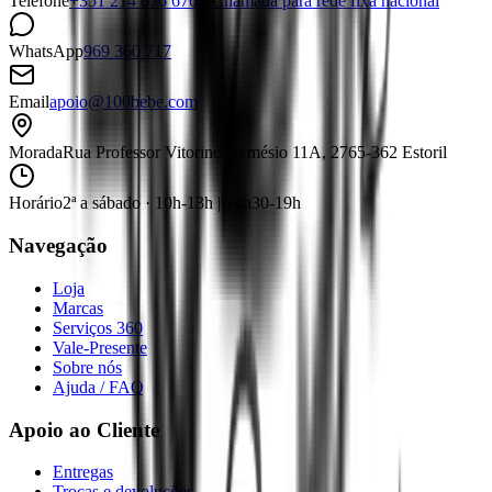
Telefone
+351 214 676 670 · Chamada para rede fixa nacional
WhatsApp
969 360 717
Email
apoio@100bebe.com
Morada
Rua Professor Vitorino Nemésio 11A, 2765-362 Estoril
Horário
2ª a sábado · 10h-13h | 14h30-19h
Navegação
Loja
Marcas
Serviços 360
Vale-Presente
Sobre nós
Ajuda / FAQ
Apoio ao Cliente
Entregas
Trocas e devoluções